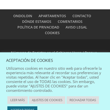
ONDOLOIN
APARTAMENTOS
CONTACTO
DÓNDE ESTAMOS
COMENTARIOS
POLÍTICA DE PRIVACIDAD
AVISO LEGAL
COOKIES
Números de Registro en el Gobierno Vasco / Basque
Government Registration Numbers:
EVI-0002 y EVI-
ACEPTACIÓN DE COOKIES
0003
Utilizamos cookies en nuestro sitio web para ofrecerle la
experiencia más relevante al recordar sus preferencias y
visitas repetidas. Al hacer clic en "Aceptar todas", usted
web design:
pablomad
consiente el uso de TODAS las cookies. Sin embargo,
puede visitar "AJUSTES DE COOKIES" para dar un
consentimiento controlado.
LEER MÁS
AJUSTES DE COOKIES
RECHAZAR TODAS
Español
English