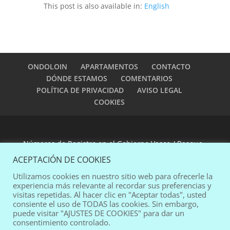
This post is also available in:
English
ONDOLOIN
APARTAMENTOS
CONTACTO
DÓNDE ESTAMOS
COMENTARIOS
POLÍTICA DE PRIVACIDAD
AVISO LEGAL
COOKIES
Números de Registro en el Gobierno Vasco / Basque
Government Registration Numbers:
EVI-0002 y EVI-
ACEPTACIÓN DE COOKIES
0003
Utilizamos cookies en nuestro sitio web para ofrecerle la
experiencia más relevante al recordar sus preferencias y
visitas repetidas. Al hacer clic en "Aceptar todas", usted
web design:
pablomad
consiente el uso de TODAS las cookies. Sin embargo,
puede visitar "AJUSTES DE COOKIES" para dar un
consentimiento controlado.