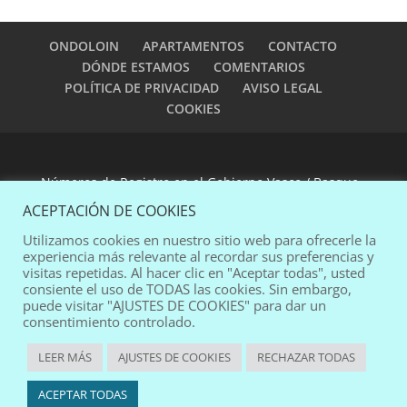
ONDOLOIN
APARTAMENTOS
CONTACTO
DÓNDE ESTAMOS
COMENTARIOS
POLÍTICA DE PRIVACIDAD
AVISO LEGAL
COOKIES
Números de Registro en el Gobierno Vasco / Basque
Government Registration Numbers:
EVI-0002 y EVI-
ACEPTACIÓN DE COOKIES
0003
Utilizamos cookies en nuestro sitio web para ofrecerle la
experiencia más relevante al recordar sus preferencias y
visitas repetidas. Al hacer clic en "Aceptar todas", usted
web design:
pablomad
consiente el uso de TODAS las cookies. Sin embargo,
puede visitar "AJUSTES DE COOKIES" para dar un
consentimiento controlado.
LEER MÁS
AJUSTES DE COOKIES
RECHAZAR TODAS
Español
English
ACEPTAR TODAS