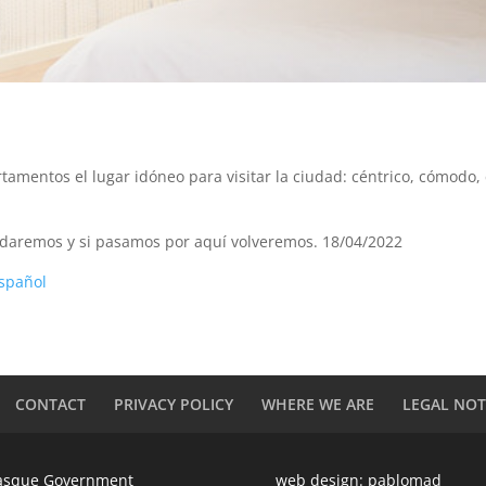
rtamentos el lugar idóneo para visitar la ciudad: céntrico, cómodo,
daremos y si pasamos por aquí volveremos. 18/04/2022
spañol
CONTACT
PRIVACY POLICY
WHERE WE ARE
LEGAL NOT
Basque Government
web design:
pablomad