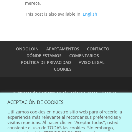
merece.
This post is also available in:
English
ONDOLOIN
APARTAMENTOS
CONTACTO
DÓNDE ESTAMOS
COMENTARIOS
POLÍTICA DE PRIVACIDAD
AVISO LEGAL
COOKIES
Números de Registro en el Gobierno Vasco / Basque
Government Registration Numbers:
EVI-0002 y EVI-
ACEPTACIÓN DE COOKIES
0003
Utilizamos cookies en nuestro sitio web para ofrecerle la
experiencia más relevante al recordar sus preferencias y
visitas repetidas. Al hacer clic en "Aceptar todas", usted
web design:
pablomad
consiente el uso de TODAS las cookies. Sin embargo,